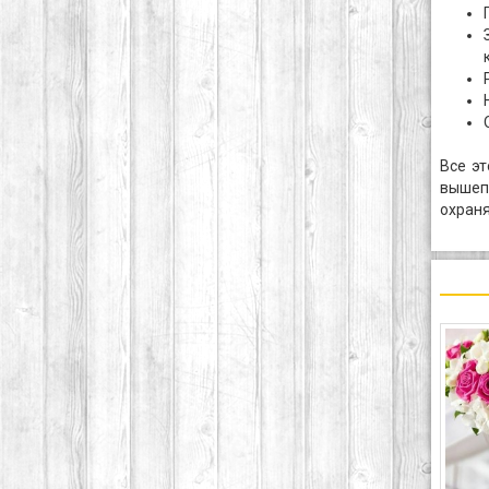
Все э
вышеп
охраня