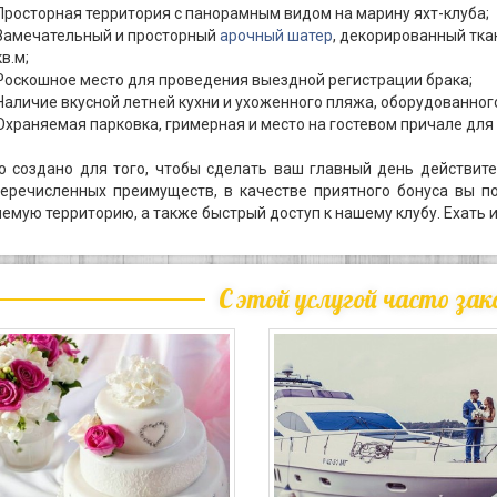
Просторная территория с панорамным видом на марину яхт-клуба;
Замечательный и просторный
арочный шатер
, декорированный тка
кв.м;
Роскошное место для проведения выездной регистрации брака;
Наличие вкусной летней кухни и ухоженного пляжа, оборудованног
Охраняемая парковка, гримерная и место на гостевом причале для
то создано для того, чтобы сделать ваш главный день действи
еречисленных преимуществ, в качестве приятного бонуса вы п
емую территорию, а также быстрый доступ к нашему клубу. Ехать и
С этой услугой часто за