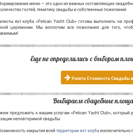
Формирование меню — это одно из важных составляющих свадебно
количество гостей, тематику свадьбы и собственные пожелания.
листы яхт-клуба «Pelican Yacht Club» готовы выполнить на пр
бной церемонии. Мы воплотим все пожелания для того, что
ываемым!
Еще не определились с выбором пл
Узнать Стоимость Свадьбы в
Выбираем свадебные площ
ем предложить к вашим услугам «Pelican Yacht Club», который
зации неповторимой свадьбы:
Возможность закрытия всей
территории яхт-клуба
исключительно п