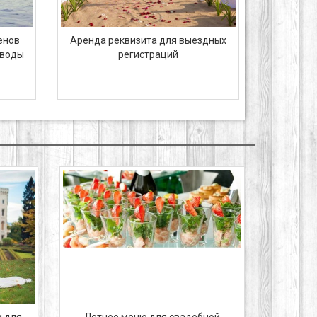
Аренда реквизита для выездных
енов
регистраций
 воды