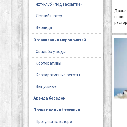
Яхт-клуб «под закрытие»
Давно
Летний шатер
прове
рестор
Веранда
Организация мероприятий
Свадьба у воды
Корпоративы
Корпоративные регаты
Выпускные
Аренда беседок
Прокат водной техники
Прогулка на катере