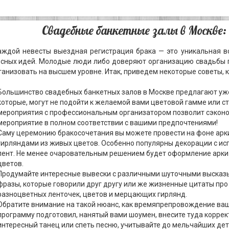
Свадебные банкетные залы в Москве:
аждой невесты выездная регистрация брака — это уникальная в
есных идей. Молодые люди либо доверяют организацию свадьбы 
ганизовать на высшем уровне. Итак, приведем некоторые советы,
Большинство свадебных банкетных залов в Москве предлагают уже 
которые, могут не подойти к желаемой вами цветовой гамме или 
мероприятия с профессиональным организатором позволит сэконо
мероприятие в полном соответствии с вашими предпочтениями!
Саму церемонию бракосочетания вы можете провести на фоне арки
гирляндами из живых цветов. Особенно популярны декорации с ис
лент. Не менее очаровательным решением будет оформление арки
цветов.
Продумайте интересные вывески с различными шуточными высказы
фразы, которые говорили друг другу или же жизненные цитаты пр
разноцветных ленточек, цветов и мерцающих гирлянд.
Обратите внимание на такой нюанс, как времяпрепровождение ваши
программу подготовил, нанятый вами шоумен, внесите туда коррек
интересный танец или спеть песню, учитывайте до мельчайших д