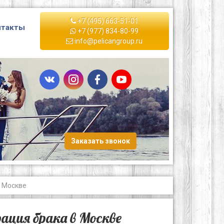
+7 (495) 663-51-01
нтакты
+7 (977) 834-80-99
info@pelicangroup.ru
Заказать звонок
 Москве
ация брака в Москве