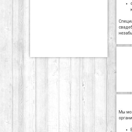
Специа
сваде
незаб
Мы мож
органи