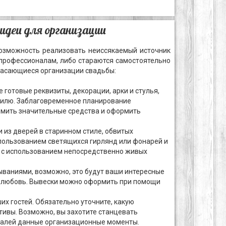
 идеи для организации
озможность реализовать неиссякаемый источник
профессионалам, либо стараются самостоятельно
 касающиеся организации свадьбы:
готовые реквизиты, декорации, арки и стулья,
стилю. Заблаговременное планирование
мить значительные средства и оформить
 из дверей в старинном стиле, обвитых
пользованием светящихся гирлянд или фонарей и
 с использованием непосредственно живых
ваниями, возможно, это будут ваши интересные
о любовь. Вывески можно оформить при помощи
х гостей. Обязательно уточните, какую
тивы. Возможно, вы захотите станцевать
еталей данные организационные моменты.