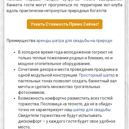
банкета гости могут прогуляться по территории яхт-клуба
вдоль практически нетронутых природных богатств.
Узнать Стоимость Прямо Сейчас!
Преимущества
аренды шатра для свадьбы на природе
:
В холодное время года молодоженов согреют не
только теплые пожелания родных и близких, но и
мощное отопительное оборудование;
Сочетание декора и места проведения праздника в
одной модульной конструкции.
Просторный шатер
в
пастельных тонах позволит создать банкетный зал
мечты и сделать множество трогательных
фотоснимков;
Возможность комфортно разместить всех гостей
торжества. Пословица «в тесноте, да не в обиде»
точно не характеризует наш
шатер для свадьбы
.
Свидетели торжества не будут испытывать
дискомфорт – у каждого гостя будет свое удобное
место;