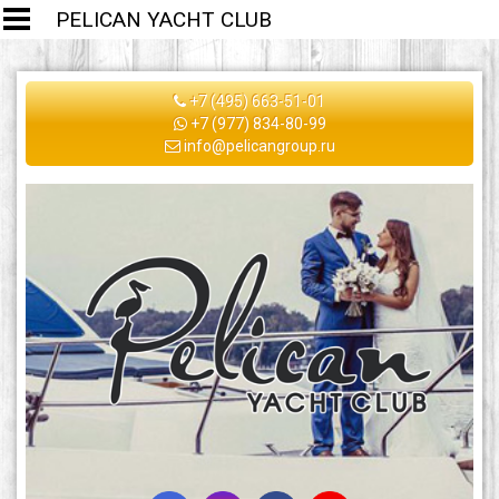
PELICAN YACHT CLUB
+7 (495) 663-51-01
+7 (977) 834-80-99
info@pelicangroup.ru